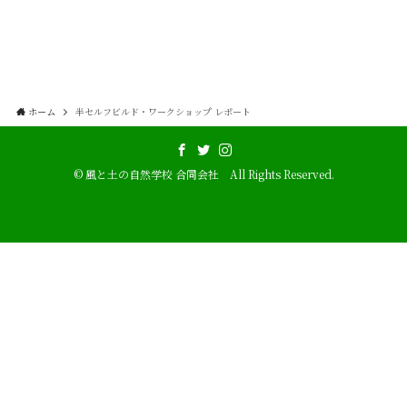
ホーム
半セルフビルド・ワークショップ レポート
©
風と土の自然学校 合同会社 All Rights Reserved.