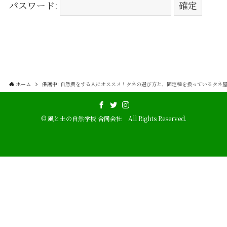
パスワード:
ホーム
保護中: 自然農をする人にオススメ！タネの選び方と、固定種を扱っているタネ
©
風と土の自然学校 合同会社 All Rights Reserved.