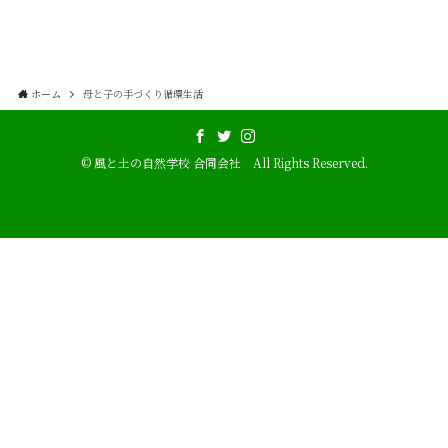
ホーム
母と子の手づくり循環生活
©
風と土の自然学校 合同会社 All Rights Reserved.