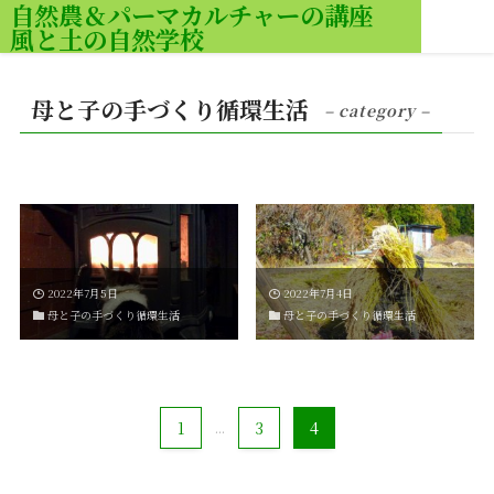
自然農＆パーマカルチャーの講座
風と土の自然学校
MENU
母と子の手づくり循環生活
– category –
2022年7月5日
2022年7月4日
母と子の手づくり循環生活
母と子の手づくり循環生活
1
...
3
4