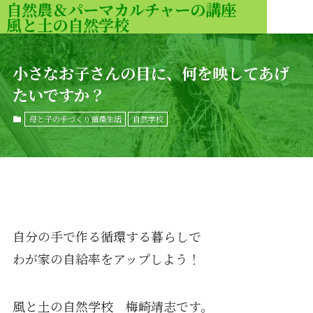
自然農＆パーマカルチャーの講座
風と土の自然学校
MENU
小さなお子さんの目に、何を映してあげ
たいですか？
母と子の手づくり循環生活
自然学校
自分の手で作る循環する暮らしで
わが家の自給率をアップしよう！
風と土の自然学校 梅崎靖志です。