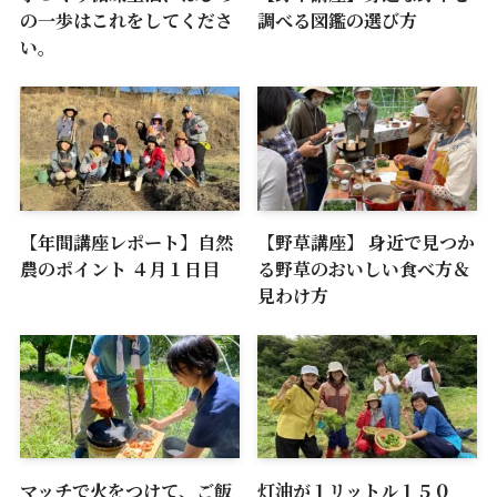
の一歩はこれをしてくださ
調べる図鑑の選び方
い。
【年間講座レポート】自然
【野草講座】 身近で見つか
農のポイント ４月１日目
る野草のおいしい食べ方＆
見わけ方
マッチで火をつけて、ご飯
灯油が１リットル１５０