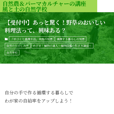
自然農＆パーマカルチャーの講座
風と土の自然学校
MENU
【受付中】あっと驚く！野草のおいしい
料理法って、興味ある？
「手づくり循環生活」実践の知恵
循環する暮らしの知恵
自然のたのしみ方
めざせ！植物の達人〜植物図鑑の引き方講座〜
自然学校
自分の手で作る循環する暮らしで
わが家の自給率をアップしよう！