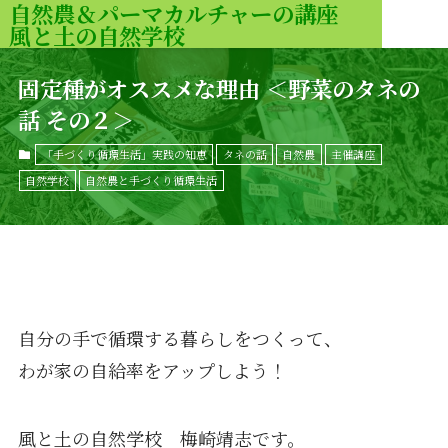
自然農＆パーマカルチャーの講座
風と土の自然学校
MENU
固定種がオススメな理由 ＜野菜のタネの
話 その２＞
「手づくり循環生活」実践の知恵
タネの話
自然農
主催講座
自然学校
自然農と手づくり循環生活
自分の手で循環する暮らしをつくって、
わが家の自給率をアップしよう！
風と土の自然学校 梅崎靖志です。