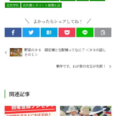
自然学校
自然農と手づくり循環生活
よかったらシェアしてね！
野菜のタネ 固定種と交配種ってなに？ ＜タネの話し
その１＞
事件です、わが家の女王が失踪！
関連記事