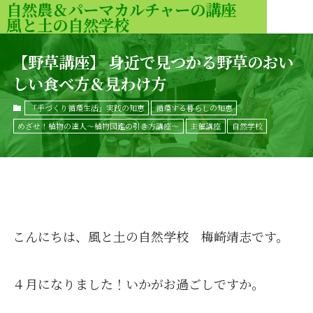
自然農＆パーマカルチャーの講座
風と土の自然学校
MENU
【野草講座】 身近で見つかる野草のおい
しい食べ方＆見わけ方
「手づくり循環生活」実践の知恵
循環する暮らしの知恵
めざせ！植物の達人〜植物図鑑の引き方講座〜
主催講座
自然学校
こんにちは、風と土の自然学校 梅崎靖志です。
４月になりました！いかがお過ごしですか。