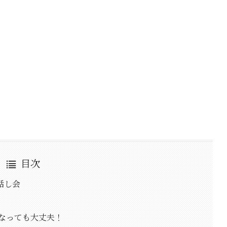
目次
話し会
くなっても大丈夫！