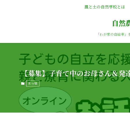
風と土の自然学校とは
自然
「わが家の自給率」
【募集】子育て中のお母さん＆発
未分類