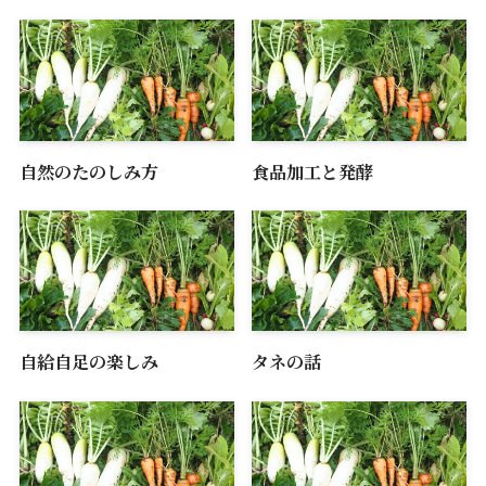
自然のたのしみ方
食品加工と発酵
自給自足の楽しみ
タネの話