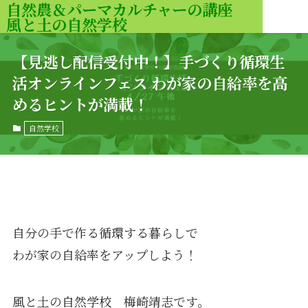
自然農＆パーマカルチャーの講座
風と土の自然学校
MENU
【見逃し配信受付中！】手づくり循環生
活オンラインフェス わが家の自給率を高
めるヒントが満載！
自然学校
自分の手で作る循環する暮らしで
わが家の自給率をアップしよう！
風と土の自然学校 梅崎靖志です。