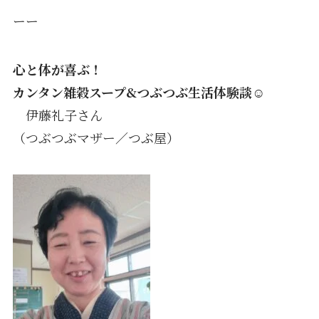
ーー
心と体が喜ぶ！
カンタン雑穀スープ&つぶつぶ生活体験談☺️
伊藤礼子さん
（つぶつぶマザー／つぶ屋）