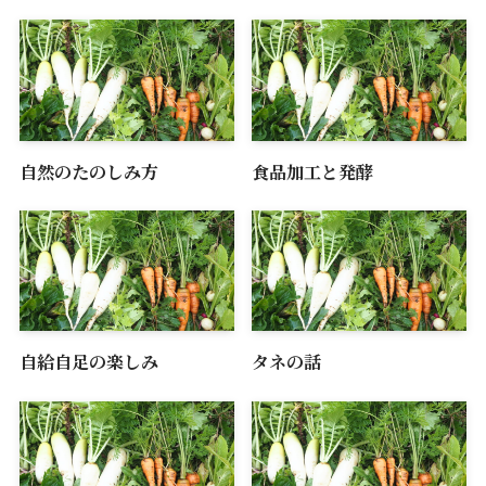
自然のたのしみ方
食品加工と発酵
自給自足の楽しみ
タネの話