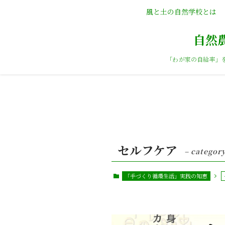
風と土の自然学校とは
自然
「わが家の自給率」
セルフケア
– category
「手づくり循環生活」実践の知恵