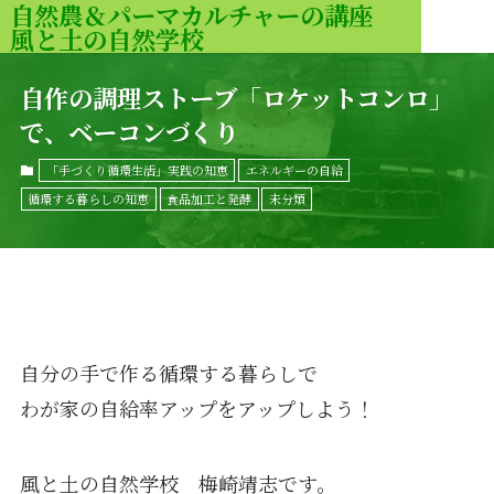
自然農＆パーマカルチャーの講座
風と土の自然学校
MENU
自作の調理ストーブ「ロケットコンロ」
で、ベーコンづくり
「手づくり循環生活」実践の知恵
エネルギーの自給
循環する暮らしの知恵
食品加工と発酵
未分類
自分の手で作る循環する暮らしで
わが家の自給率アップをアップしよう！
風と土の自然学校 梅崎靖志です。