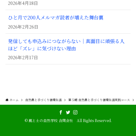
2026年4月18日
ひと月で200人メルマガ読者が増えた舞台裏
2026年2月26日
発信しても申込みにつながらない｜真面目に頑張る人
ほど「ズレ」に気づけない理由
2026年2月17日
ホーム
自然農と手づくり循環生活
第５期 自然農と手づくり循環生活実践コース
©
風と土の自然学校 合同会社 All Rights Reserved.