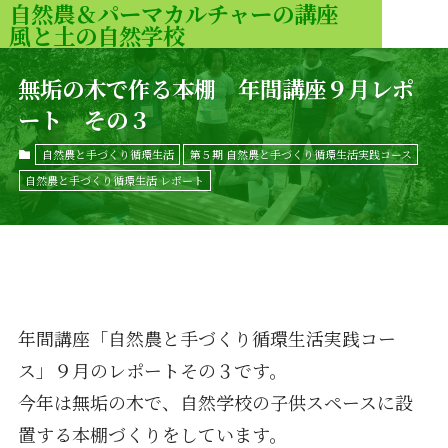
自然農＆パーマカルチャーの講座
風と土の自然学校
MENU
無垢の木で作る本棚 年間講座９月レポ
ート その３
自然農と手づくり循環生活
第５期 自然農と手づくり循環生活実践コース
自然農と手づくり循環生活 レポート
年間講座「自然農と手づくり循環生活実践コー
ス」９月のレポートその３です。
今年は無垢の木で、自然学校の子供スペースに設
置する本棚づくりをしています。