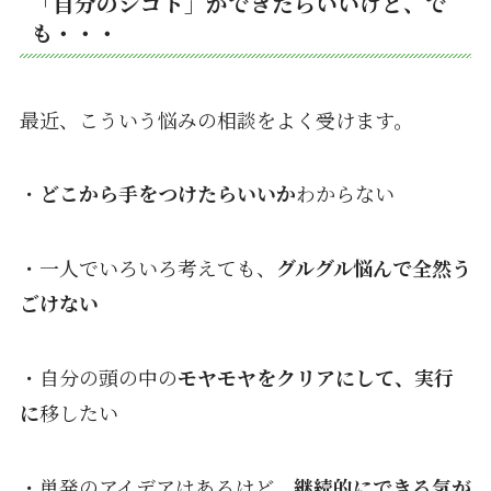
「自分のシゴト」ができたらいいけど、
で
も・・・
最近、こういう悩みの相談をよく受けます。
・
どこから手をつけたらいいか
わからない
・一人でいろいろ考えても、
グルグル悩んで全然う
ごけない
・自分
の頭の中の
モヤモヤ
を
クリアにして、
実行
に
移したい
・単発のアイデアはあるけど、
継続的にできる気が