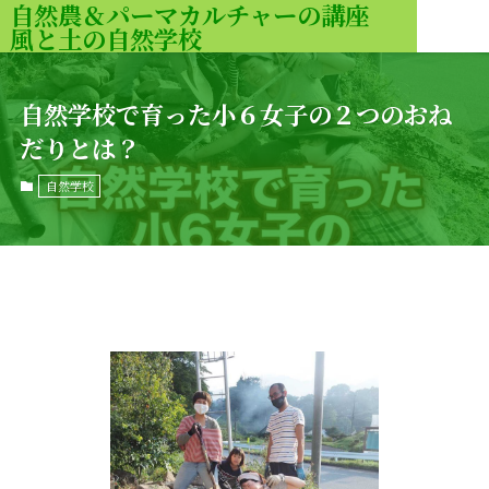
自然農＆パーマカルチャーの講座
風と土の自然学校
MENU
自然学校で育った小６女子の２つのおね
だりとは？
自然学校