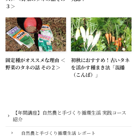
３＞
固定種がオススメな理由 ＜
初秋におすすめ！古いタネ
野菜のタネの話 その２＞
を活かす種まき法「混播
（こんぱ）」
【年間講座】自然農と手づくり循環生活 実践コース
紹介
自然農と手づくり循環生活 レポート