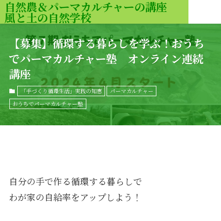
自然農＆パーマカルチャーの講座
風と土の自然学校
MENU
【募集】循環する暮らしを学ぶ！おうち
でパーマカルチャー塾 オンライン連続
講座
「手づくり循環生活」実践の知恵
パーマカルチャー
おうちでパーマカルチャー塾
自分の手で作る循環する暮らしで
わが家の自給率をアップしよう！