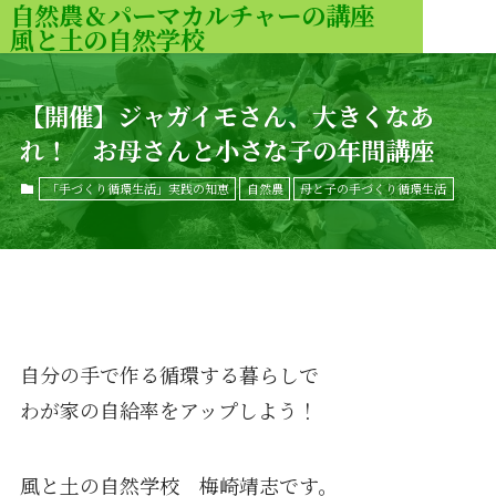
自然農＆パーマカルチャーの講座
風と土の自然学校
MENU
【開催】ジャガイモさん、大きくなあ
れ！ お母さんと小さな子の年間講座
「手づくり循環生活」実践の知恵
自然農
母と子の手づくり循環生活
自分の手で作る循環する暮らしで
わが家の自給率をアップしよう！
風と土の自然学校 梅崎靖志です。