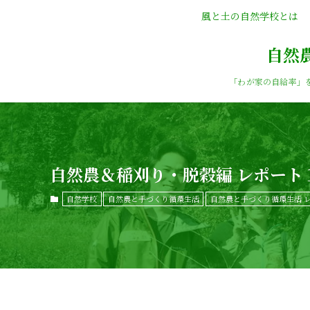
風と土の自然学校とは
自然
「わが家の自給率」
自然農＆稲刈り・脱穀編 レポート
自然学校
自然農と手づくり循環生活
自然農と手づくり循環生活 