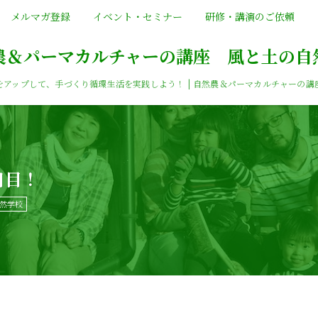
メルマガ登録
イベント・セミナー
研修・講演のご依頼
農＆パーマカルチャーの講座 風と土の自
をアップして、手づくり循環生活を実践しよう！ | 自然農＆パーマカルチャーの講
日目！
然学校