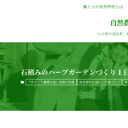
風と土の自然学校とは
自然
「わが家の自給率」
石積みのハーブガーデンづくり１
「手づくり循環生活」実践の知恵
自然素材を活かした庭づくり
自