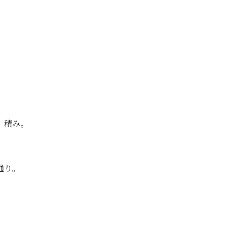
）積み。
通り。