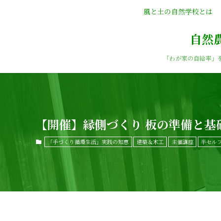
風と土の自然学校とは
自然
「わが家の自給率」
【開催】縁側づくり 板の準備と
「手づくり循環生活」実践の知恵
建築＆木工
主催講座
半セル