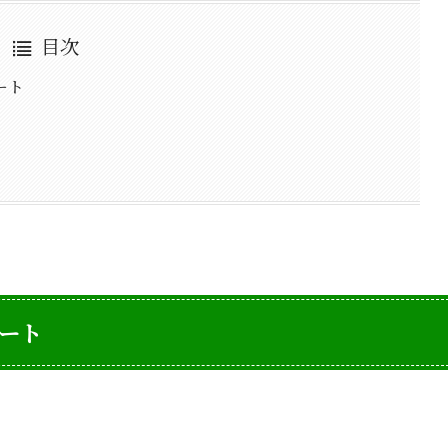
目次
ート
ート