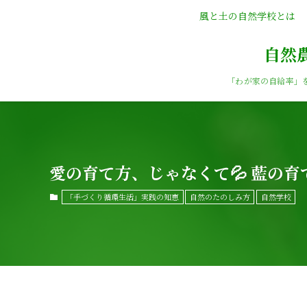
風と土の自然学校とは
自然
「わが家の自給率」
愛の育て方、じゃなくて💦 藍の
「手づくり循環生活」実践の知恵
自然のたのしみ方
自然学校