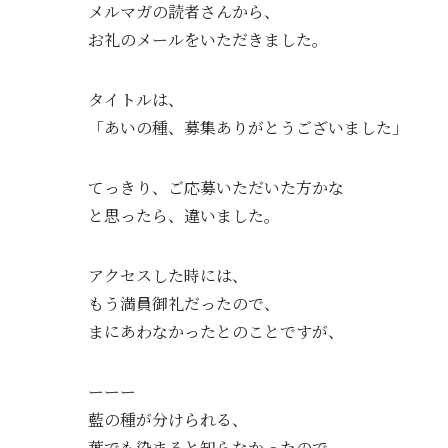
メルマガの読者さんから、
お礼のメールをいただきました。
タイトルは、
「
あいの
種
、募集ありが
と
うございました」
てっきり、ご応募いただいた方かな
と思ったら、違いました。
アクセスした時には、
もう満員御礼だったので、
まにあわなかったとのことですが、
ーーー
藍
の
種
が分けられる、
葉でも染まる
と
知らなかったので、