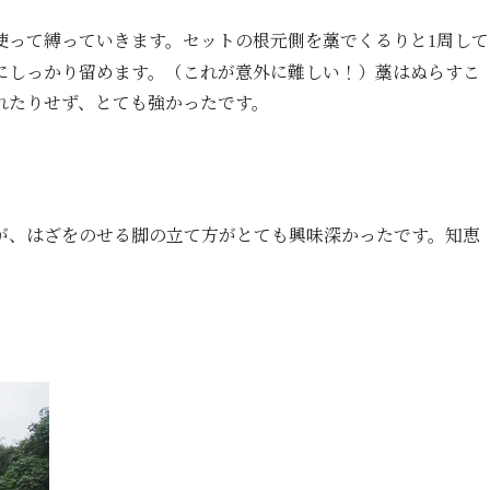
使って縛っ
ていきます。セットの根元側を藁でくるりと
周して
1
にしっかり留めます。（
これが意外に難しい！）藁はぬらすこ
れたりせず、
とても強かったです。
が、はざをのせる脚の立て方がとても興
味深かったです。知恵