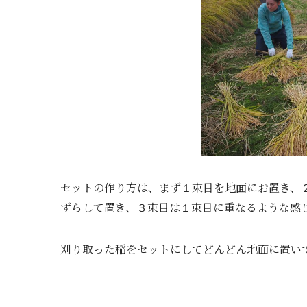
セットの作り方は、まず
束目を地面にお置き、
１
ずらして置き、
束目
は
束目に重なるような感
３
１
刈り取った稲をセットにしてどんどん地面に置い