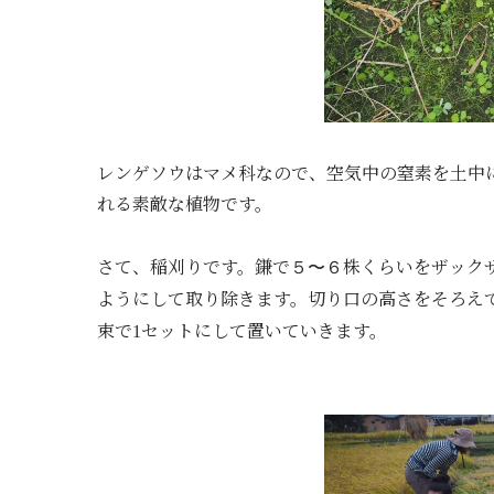
レンゲソウはマメ科なので、
空気中の窒素を土中
れる素敵な植物です。
さて、稲刈りです。鎌で
株くらいをザック
５〜６
ようにして取り除きます。
切り口の高さをそろえ
束で
セットにして置いていきます。
1