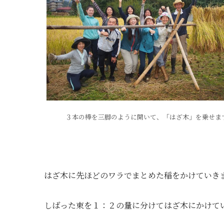
３本の棒を三脚のように開いて、「はざ木」を乗せま
はざ木に先ほどのワラでまとめた稲をかけていき
しばった束を１：２の量に分けてはざ木にかけて