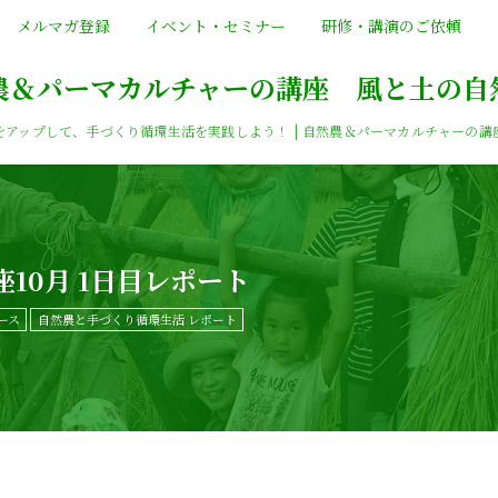
メルマガ登録
イベント・セミナー
研修・講演のご依頼
農＆パーマカルチャーの講座 風と土の自
をアップして、手づくり循環生活を実践しよう！ | 自然農＆パーマカルチャーの講
10月 1日目レポート
ース
自然農と手づくり循環生活 レポート