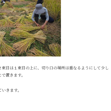
束目は
束目の
上に、切り口の場所は重なるようにして少し
２
１
じで置きます。
ていきます。