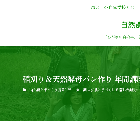
風と土の自然学校とは
自然
「わが家の自給率」
稲刈り＆天然酵母パン作り 年間講座
自然農と手づくり循環生活
第６期 自然農と手づくり循環生活実践コ