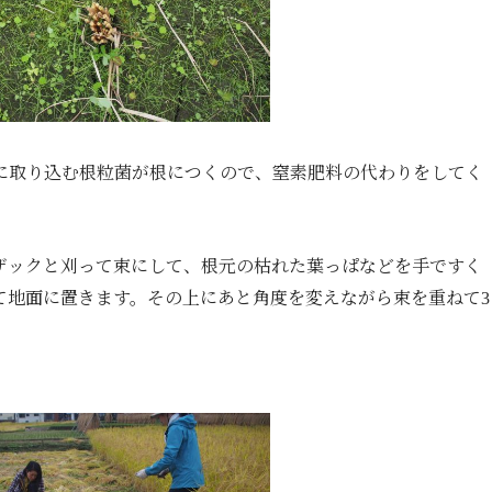
に取り込む根粒菌が根につくので、窒素肥料の代わりをしてく
ザックと刈って束
にして、
根元の枯れた葉っぱなどを手ですく
て地面に置きます。その上にあと角度を変えながら束を重ねて
3