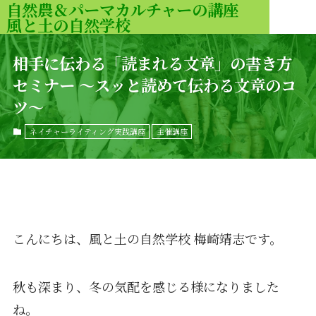
自然農＆パーマカルチャーの講座
風と土の自然学校
MENU
相手に伝わる「読まれる文章」の書き方
セミナー 〜スッと読めて伝わる文章のコ
ツ〜
ネイチャーライティング実践講座
主催講座
こんにちは、風と土の自然学校 梅崎靖志です。
秋も深まり、冬の気配を感じる様になりました
ね。