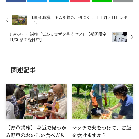
自然農 収穫、キムチ続き、机づくり １１月２日目レポ
ート
無料メール講座「伝わる文章を書くコツ」【期間限定
11/30まで受付中】
関連記事
【野草講座】 身近で見つか
マッチで火をつけて、ご飯
る野草のおいしい食べ方＆
を炊けますか？