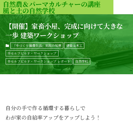
自然農＆パーマカルチャーの講座
風と土の自然学校
MENU
【開催】家畜小屋、完成に向けて大きな
一歩 建築ワークショップ
「手づくり循環生活」実践の知恵
建築＆木工
半セルフビルド・ワークショップ
半セルフビルド・ワークショップ レポート
自然学校
自分の手で作る循環する暮らしで
わが家の自給率アップをアップしよう！