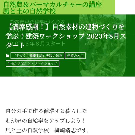
自然農＆パーマカルチャーの講座
風と土の自然学校
MENU
【満席感謝！】自然素材の建物づくりを
学ぶ！建築ワークショップ 2023年8月ス
タート
「手づくり循環生活」実践の知恵
建築＆木工
半セルフビルド・ワークショップ
自分の手で作る循環する暮らしで
わが家の自給率をアップしよう！
風と土の自然学校 梅崎靖志です。