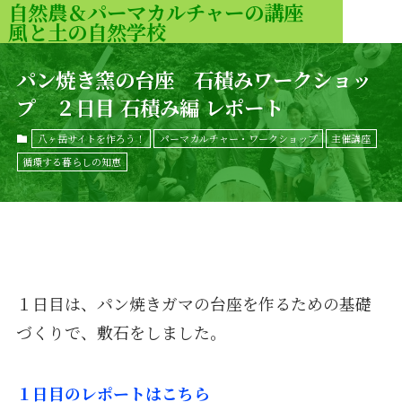
自然農＆パーマカルチャーの講座
風と土の自然学校
MENU
パン焼き窯の台座 石積みワークショッ
プ ２日目 石積み編 レポート
八ヶ岳サイトを作ろう！
パーマカルチャー・ワークショップ
主催講座
循環する暮らしの知恵
１日目は、パン焼きガマの台座を作るための基礎
づくりで、敷石をしました。
１日目のレポートはこちら