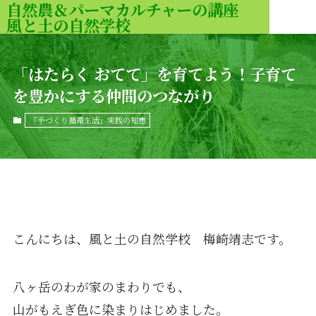
自然農＆パーマカルチャーの講座
風と土の自然学校
MENU
「はたらく おてて」を育てよう！子育て
を豊かにする仲間のつながり
「手づくり循環生活」実践の知恵
こんにちは、風と土の自然学校 梅崎靖志です。
八ヶ岳のわが家のまわりでも、
山がもえぎ色に染まりはじめました。