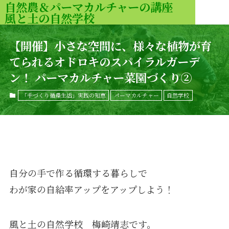
自然農＆パーマカルチャーの講座
風と土の自然学校
MENU
【開催】小さな空間に、様々な植物が育
てられるオドロキのスパイラルガーデ
ン！ パーマカルチャー菜園づくり②
「手づくり循環生活」実践の知恵
パーマカルチャー
自然学校
自分の手で作る循環する暮らしで
わが家の自給率アップをアップしよう！
風と土の自然学校 梅崎靖志です。