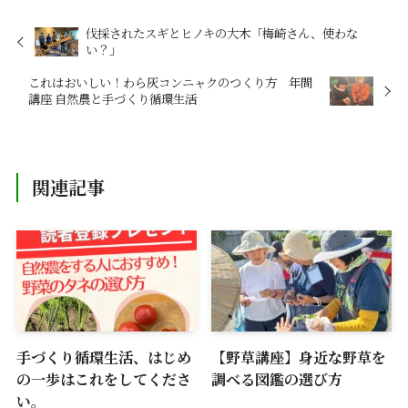
伐採されたスギとヒノキの大木「梅崎さん、使わな
い？」
これはおいしい！わら灰コンニャクのつくり方 年間
講座 自然農と手づくり循環生活
関連記事
手づくり循環生活、はじめ
【野草講座】身近な野草を
の一歩はこれをしてくださ
調べる図鑑の選び方
い。