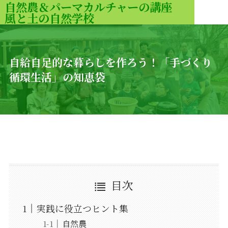
自然農＆パーマカルチャーの講座
風と土の自然学校
MENU
自給自足的な暮らしを作ろう！「手づくり
循環生活」の知恵袋
目次
実践に役立つヒント集
自然農